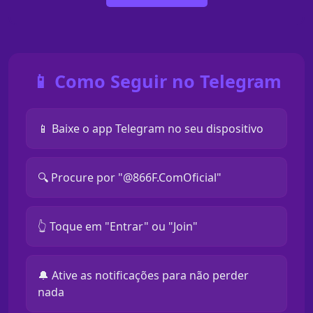
📱 Como Seguir no Telegram
📱 Baixe o app Telegram no seu dispositivo
🔍 Procure por "@866F.ComOficial"
👆 Toque em "Entrar" ou "Join"
🔔 Ative as notificações para não perder
nada