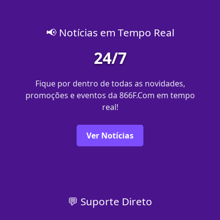
📢 Notícias em Tempo Real
24/7
Fique por dentro de todas as novidades,
promoções e eventos da 866F.Com em tempo
real!
Ver Notícias
💬 Suporte Direto