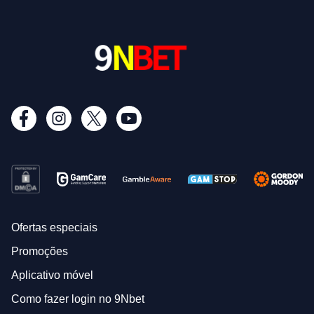
Ofertas especiais
Promoções
Aplicativo móvel
Como fazer login no 9Nbet