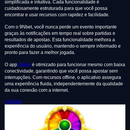
simplificada e intuitiva. Cada funcionalidade é
cuidadosamente estruturada para que você possa
encontrar e usar recursos com rapidez e facilidade.
Com o 9Nbet, você nunca perde um evento importante
graças às notificações em tempo real sobre partidas e
resultados de apostas. Esta funcionalidade melhora a
experiência do usuário, mantendo-o sempre informado e
pronto para fazer a melhor jogada.
O app
9Nbet
é otimizado para funcionar mesmo com baixa
conectividade, garantindo que você possa apostar sem
interrupções. Com recursos offline, o aplicativo assegura
uma experiência fluida, independentemente da qualidade
da sua conexão com a internet.
3333Bet