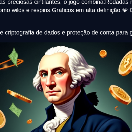
s preciosas cintilantes, o jogo combina:Rodadas 
omo wilds e respins.Gráficos em alta definição.
e criptografia de dados e proteção de conta para 