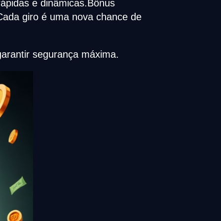
rápidas e dinâmicas.Bônus
 Cada giro é uma nova chance de
garantir segurança máxima.