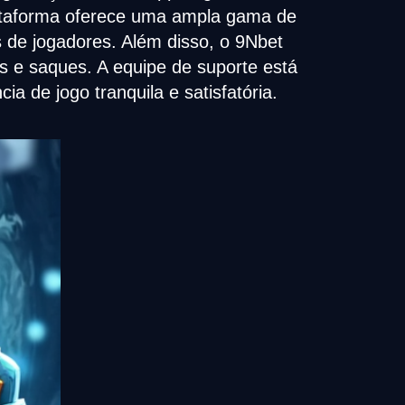
lataforma oferece uma ampla gama de
s de jogadores. Além disso, o 9Nbet
s e saques. A equipe de suporte está
a de jogo tranquila e satisfatória.