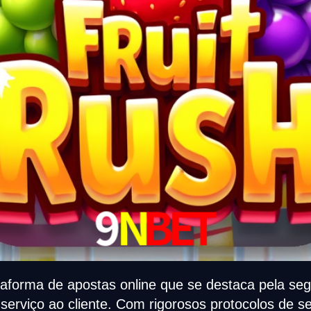
aforma de apostas online que se destaca pela se
serviço ao cliente. Com rigorosos protocolos de 