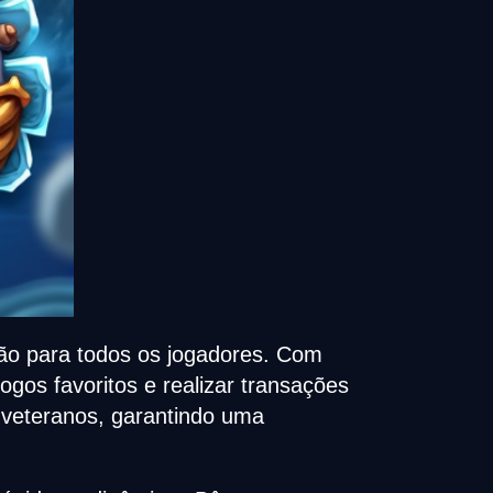
ção para todos os jogadores. Com
gos favoritos e realizar transações
 veteranos, garantindo uma