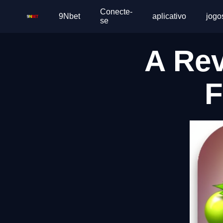
Conecte-
9Nbet
aplicativo
jogo
se
A Re
F