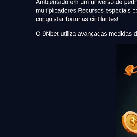
Ambientado em um universo de pedra
multiplicadores.Recursos especiais c
conquistar fortunas cintilantes!
O 9Nbet utiliza avançadas medidas d